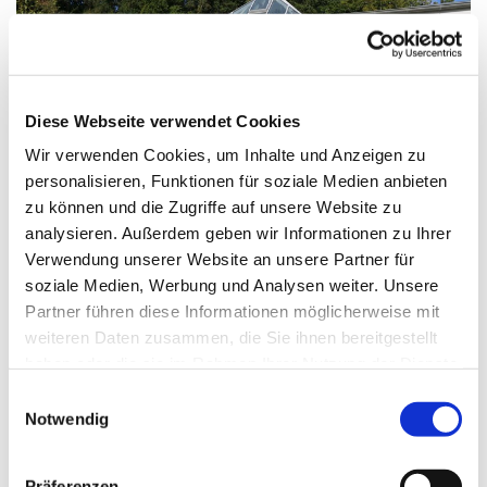
Diese Webseite verwendet Cookies
Wir verwenden Cookies, um Inhalte und Anzeigen zu
personalisieren, Funktionen für soziale Medien anbieten
zu können und die Zugriffe auf unsere Website zu
analysieren. Außerdem geben wir Informationen zu Ihrer
Verwendung unserer Website an unsere Partner für
soziale Medien, Werbung und Analysen weiter. Unsere
Samstag, 15. Januar 2028, 18:00 - 19:00
Partner führen diese Informationen möglicherweise mit
weiteren Daten zusammen, die Sie ihnen bereitgestellt
Uhr
haben oder die sie im Rahmen Ihrer Nutzung der Dienste
gesammelt haben.
E
Kirche Stella Maris
Notwendig
i
n
w
Präferenzen