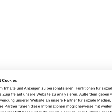
t Cookies
 Inhalte und Anzeigen zu personalisieren, Funktionen für sozia
+49 3834
dom-Anklam-Greifswald · Bahnhofstr. 15, 17489 Greifswald

e Zugriffe auf unsere Website zu analysieren. Außerdem geben w
Kontaktinformationen
Impressum
rwendung unserer Website an unsere Partner für soziale Medien
re Partner führen diese Informationen möglicherweise mit weite
Hinweisgebersystem