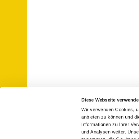
Diese Webseite verwende
Wir verwenden Cookies, um
St. Otto: Katholische Kirche Use

anbieten zu können und di
Informationen zu Ihrer Ve
und Analysen weiter. Unse