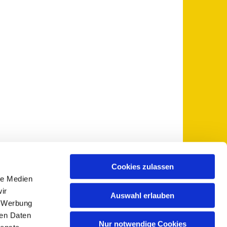
Cookies zulassen
le Medien
 5735-0
pfarramt@sankt-otto.de

ir
Auswahl erlauben
, Werbung
ren Daten
Nur notwendige Cookies