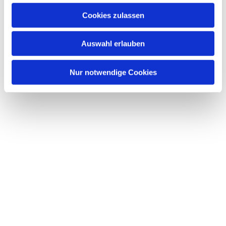
u
Cookies zulassen
s
Dies könnte Sie auch interessieren
w
Auswahl erlauben
a
h
l
Nur notwendige Cookies