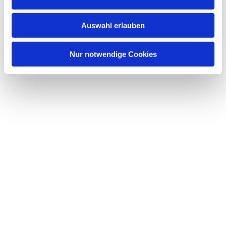
s
w
Auswahl erlauben
a
h
l
Nur notwendige Cookies