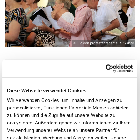
© Bild von protestantsbarr auf Pixabay
Dienstag, 2. März 2027, 20:00 - 21:30 Uhr
Diese Webseite verwendet Cookies
Kirche St. Joseph, Bahnhofstraße 14,
Wir verwenden Cookies, um Inhalte und Anzeigen zu
17489 Greifswald
personalisieren, Funktionen für soziale Medien anbieten
zu können und die Zugriffe auf unsere Website zu
Ellinor Muth
analysieren. Außerdem geben wir Informationen zu Ihrer
Verwendung unserer Website an unsere Partner für
soziale Medien, Werbung und Analysen weiter. Unsere