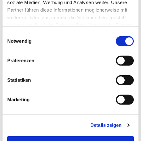
soziale Medien, Werbung und Analysen weiter. Unsere
Partner führen diese Informationen möglicherweise mit
weiteren Daten zusammen, die Sie ihnen bereitgestellt
haben oder die sie im Rahmen Ihrer Nutzung der Dienste
gesammelt haben.
E
Notwendig
i
n
w
Präferenzen
i
l
l
Statistiken
i
g
Marketing
u
n
g
Details zeigen
s
a
u