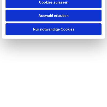
Cookies zulassen
Dies könnte Sie auch interessieren
s
w
Auswahl erlauben
a
h
l
Nur notwendige Cookies