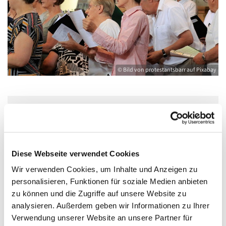
© Bild von protestantsbarr auf Pixabay
Dienstag, 23. Februar 2027, 20:00 - 21:30
Uhr
Diese Webseite verwendet Cookies
Kirche St. Joseph, Bahnhofstraße 14,
Wir verwenden Cookies, um Inhalte und Anzeigen zu
17489 Greifswald
personalisieren, Funktionen für soziale Medien anbieten
zu können und die Zugriffe auf unsere Website zu
analysieren. Außerdem geben wir Informationen zu Ihrer
Ellinor Muth
Verwendung unserer Website an unsere Partner für