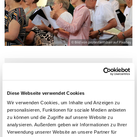
© Bild von protestantsbarr auf Pixabay
Dienstag, 8. Dezember 2026, 20:00 - 21:30
Uhr
Diese Webseite verwendet Cookies
Kirche St. Joseph, Bahnhofstraße 14,
Wir verwenden Cookies, um Inhalte und Anzeigen zu
17489 Greifswald
personalisieren, Funktionen für soziale Medien anbieten
zu können und die Zugriffe auf unsere Website zu
analysieren. Außerdem geben wir Informationen zu Ihrer
Ellinor Muth
Verwendung unserer Website an unsere Partner für