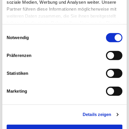
soziale Medien, Werbung und Analysen weiter. Unsere
Partner führen diese Informationen möglicherweise mit
weiteren Daten zusammen, die Sie ihnen bereitgestellt
haben oder die sie im Rahmen Ihrer Nutzung der Dienste
gesammelt haben.
E
Notwendig
i
n
w
Präferenzen
i
l
l
Statistiken
i
g
Marketing
u
n
g
Details zeigen
s
a
u