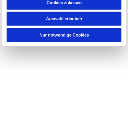
Cookies zulassen
Dies könnte Sie auch interessieren
s
w
Auswahl erlauben
a
h
l
Nur notwendige Cookies