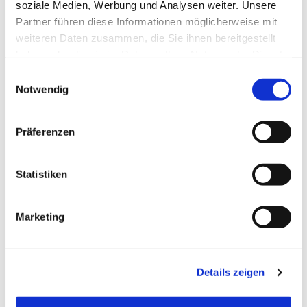
soziale Medien, Werbung und Analysen weiter. Unsere
Partner führen diese Informationen möglicherweise mit
weiteren Daten zusammen, die Sie ihnen bereitgestellt
haben oder die sie im Rahmen Ihrer Nutzung der Dienste
gesammelt haben.
E
Notwendig
i
n
w
Präferenzen
i
l
l
Statistiken
i
g
Marketing
u
n
g
Details zeigen
s
a
u