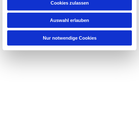
Cookies zulassen
Dies könnte Sie auch interessieren
s
w
Auswahl erlauben
a
h
l
Nur notwendige Cookies