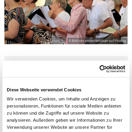
© Bild von protestantsbarr auf Pixabay
Dienstag, 15. September 2026, 20:00 -
21:30 Uhr
Diese Webseite verwendet Cookies
Kirche St. Joseph, Bahnhofstraße 14,
Wir verwenden Cookies, um Inhalte und Anzeigen zu
17489 Greifswald
personalisieren, Funktionen für soziale Medien anbieten
zu können und die Zugriffe auf unsere Website zu
analysieren. Außerdem geben wir Informationen zu Ihrer
Ellinor Muth
Verwendung unserer Website an unsere Partner für