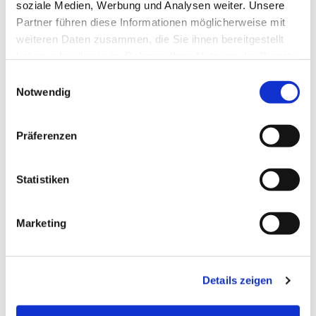
soziale Medien, Werbung und Analysen weiter. Unsere
Partner führen diese Informationen möglicherweise mit
weiteren Daten zusammen, die Sie ihnen bereitgestellt
haben oder die sie im Rahmen Ihrer Nutzung der Dienste
gesammelt haben.
E
Notwendig
i
n
w
Präferenzen
i
l
l
Statistiken
i
g
Marketing
u
n
g
Details zeigen
s
a
u