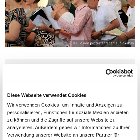
© Bild von protestantsbarr auf Pixabay
Dienstag, 9. November 2027, 20:00 - 21:30
Uhr
Diese Webseite verwendet Cookies
Kirche St. Joseph, Bahnhofstraße 14,
Wir verwenden Cookies, um Inhalte und Anzeigen zu
17489 Greifswald
personalisieren, Funktionen für soziale Medien anbieten
zu können und die Zugriffe auf unsere Website zu
analysieren. Außerdem geben wir Informationen zu Ihrer
Ellinor Muth
Verwendung unserer Website an unsere Partner für