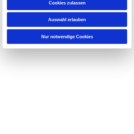
Cookies zulassen
Dies könnte Sie auch interessieren
s
w
Auswahl erlauben
a
h
l
Nur notwendige Cookies