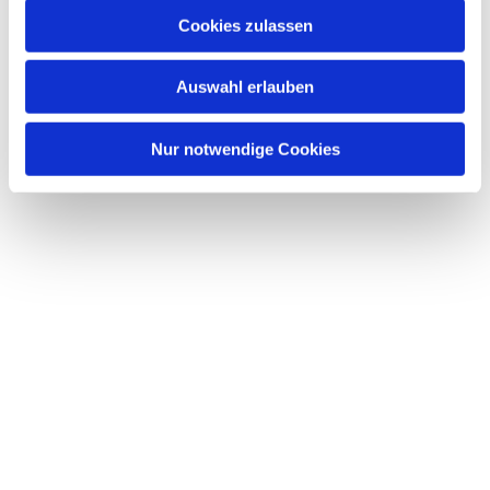
u
Cookies zulassen
s
Dies könnte Sie auch interessieren
w
Auswahl erlauben
a
h
l
Nur notwendige Cookies