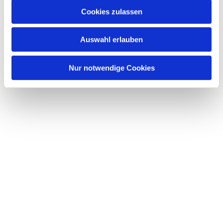
u
Cookies zulassen
s
Dies könnte Sie auch interessieren
w
Auswahl erlauben
a
h
l
Nur notwendige Cookies