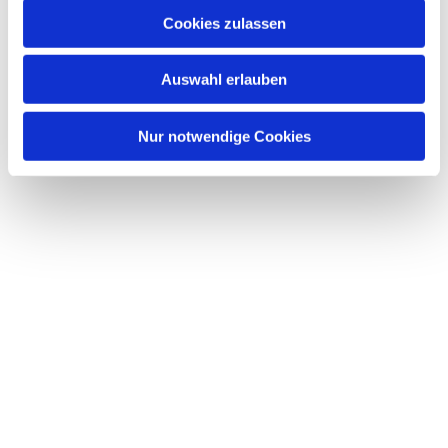
u
Cookies zulassen
s
Dies könnte Sie auch interessieren
w
Auswahl erlauben
a
h
l
Nur notwendige Cookies