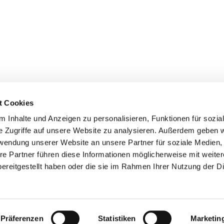
t Cookies
 Inhalte und Anzeigen zu personalisieren, Funktionen für sozia
+49 3834
dom-Anklam-Greifswald · Bahnhofstr. 15, 17489 Greifswald

e Zugriffe auf unsere Website zu analysieren. Außerdem geben w
Kontaktinformationen
Impressum
rwendung unserer Website an unsere Partner für soziale Medien
re Partner führen diese Informationen möglicherweise mit weite
Hinweisgebersystem
ereitgestellt haben oder die sie im Rahmen Ihrer Nutzung der D
Datenschutzerklärung
ChurchDesk-Login
Präferenzen
Statistiken
Marketin