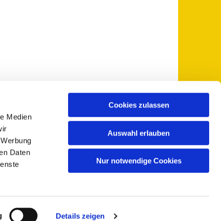
Cookies zulassen
le Medien
 5735-0
pfarramt@sankt-otto.de

ir
Auswahl erlauben
, Werbung
ren Daten
Nur notwendige Cookies
ienste
g
Details zeigen