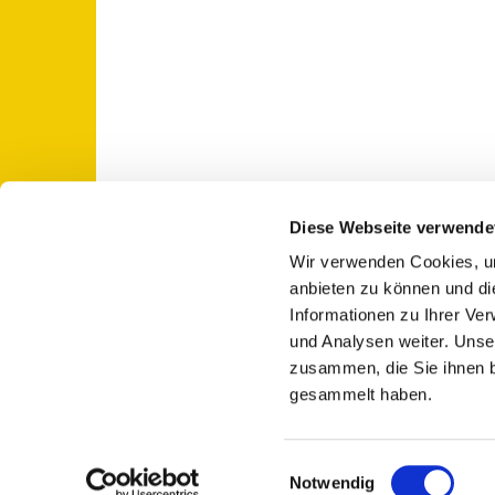
Diese Webseite verwende
Wir verwenden Cookies, um
St. Otto: Katholische Kirche Use

anbieten zu können und di
Informationen zu Ihrer Ve
und Analysen weiter. Unse
zusammen, die Sie ihnen b
gesammelt haben.
E
Notwendig