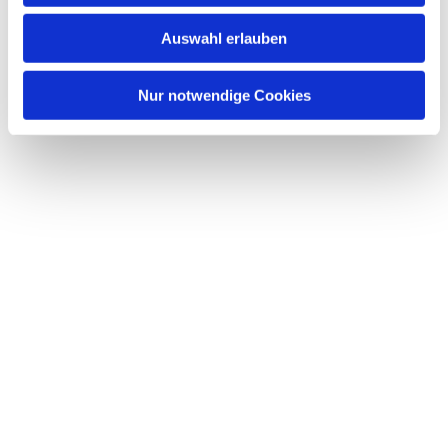
w
Auswahl erlauben
a
h
l
Nur notwendige Cookies