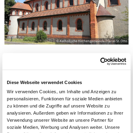
© Katholische Kirchengemeinde Pfarrei St. Otto
Dienstag, 11. August 2026, 17:30 - 19:00
Uhr
Diese Webseite verwendet Cookies
Wir verwenden Cookies, um Inhalte und Anzeigen zu
Anklam, Salvator, Friedländer Straße 33,
personalisieren, Funktionen für soziale Medien anbieten
17389 Anklam
zu können und die Zugriffe auf unsere Website zu
analysieren. Außerdem geben wir Informationen zu Ihrer
Verwendung unserer Website an unsere Partner für
soziale Medien, Werbung und Analysen weiter. Unsere