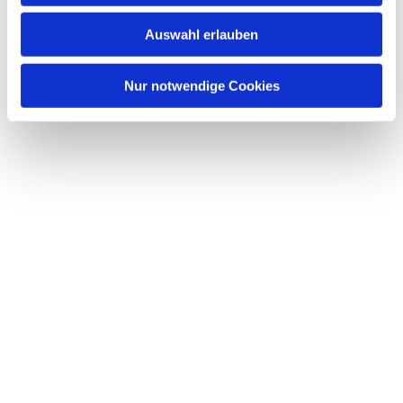
w
Auswahl erlauben
a
h
l
Nur notwendige Cookies