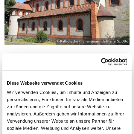
© Katholische Kirchengemeinde Pfarrei St. Otto
Dienstag, 7. September 2027, 17:30 -
19:00 Uhr
Diese Webseite verwendet Cookies
Wir verwenden Cookies, um Inhalte und Anzeigen zu
Anklam, Salvator, Friedländer Straße 33,
personalisieren, Funktionen für soziale Medien anbieten
17389 Anklam
zu können und die Zugriffe auf unsere Website zu
analysieren. Außerdem geben wir Informationen zu Ihrer
Verwendung unserer Website an unsere Partner für
soziale Medien, Werbung und Analysen weiter. Unsere