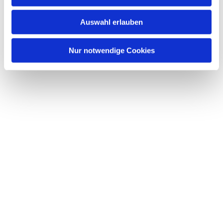
s
w
Auswahl erlauben
a
h
l
Nur notwendige Cookies