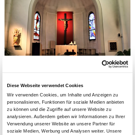
Freitag, 14. Januar 2028, 17:00 - 17:30 Uhr
Diese Webseite verwendet Cookies
Wir verwenden Cookies, um Inhalte und Anzeigen zu
Kirche/Kapelle im Haus St. Otto, Dr.-
personalisieren, Funktionen für soziale Medien anbieten
zu können und die Zugriffe auf unsere Website zu
Wachsmann-Straße 29, 17454 Zinnowitz
analysieren. Außerdem geben wir Informationen zu Ihrer
Verwendung unserer Website an unsere Partner für
soziale Medien, Werbung und Analysen weiter. Unsere