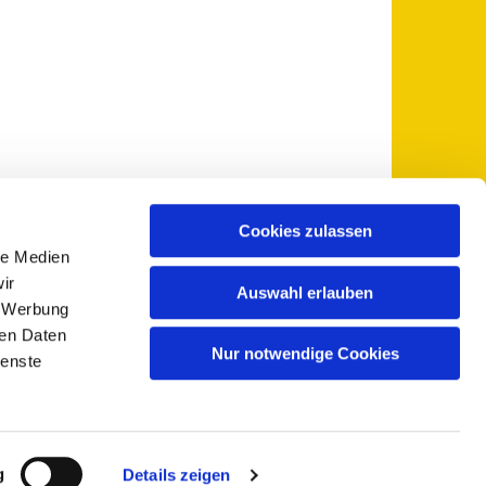
Cookies zulassen
le Medien
 5735-0
pfarramt@sankt-otto.de

ir
Auswahl erlauben
, Werbung
ren Daten
Nur notwendige Cookies
ienste
g
Details zeigen