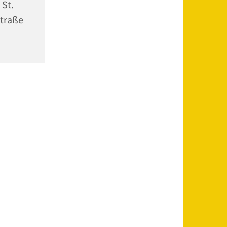
 St.
traße