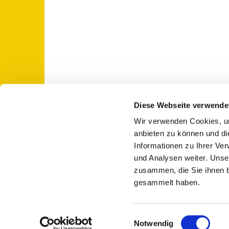
Diese Webseite verwende
Wir verwenden Cookies, um
St. Otto: Katholische Kirche Use

anbieten zu können und di
Informationen zu Ihrer Ve
und Analysen weiter. Unse
zusammen, die Sie ihnen b
gesammelt haben.
E
Notwendig