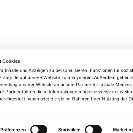
t Cookies
 Inhalte und Anzeigen zu personalisieren, Funktionen für sozia
+49 3834
dom-Anklam-Greifswald · Bahnhofstr. 15, 17489 Greifswald

e Zugriffe auf unsere Website zu analysieren. Außerdem geben w
Kontaktinformationen
Impressum
rwendung unserer Website an unsere Partner für soziale Medien
re Partner führen diese Informationen möglicherweise mit weite
Hinweisgebersystem
ereitgestellt haben oder die sie im Rahmen Ihrer Nutzung der D
Datenschutzerklärung
ChurchDesk-Login
Präferenzen
Statistiken
Marketin