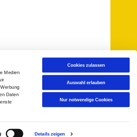
Cookies zulassen
le Medien
 5735-0
pfarramt@sankt-otto.de

ir
Auswahl erlauben
, Werbung
ren Daten
Nur notwendige Cookies
ienste
g
Details zeigen