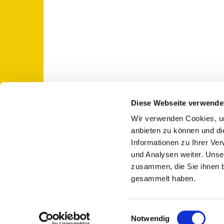
Diese Webseite verwende
Wir verwenden Cookies, um
St. Otto: Katholische Kirche Use

anbieten zu können und di
Informationen zu Ihrer Ve
und Analysen weiter. Unse
zusammen, die Sie ihnen b
gesammelt haben.
E
Notwendig