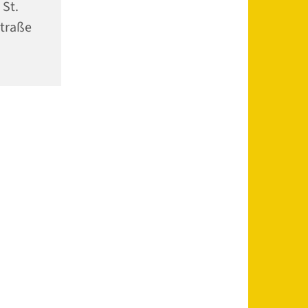
 St.
traße