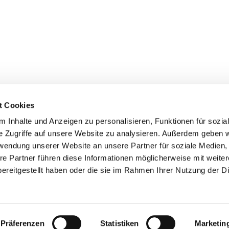
t Cookies
 Inhalte und Anzeigen zu personalisieren, Funktionen für sozia
+49 3834
dom-Anklam-Greifswald · Bahnhofstr. 15, 17489 Greifswald

e Zugriffe auf unsere Website zu analysieren. Außerdem geben w
Kontaktinformationen
Impressum
rwendung unserer Website an unsere Partner für soziale Medien
re Partner führen diese Informationen möglicherweise mit weite
Hinweisgebersystem
ereitgestellt haben oder die sie im Rahmen Ihrer Nutzung der D
Datenschutzerklärung
ChurchDesk-Login
Präferenzen
Statistiken
Marketin