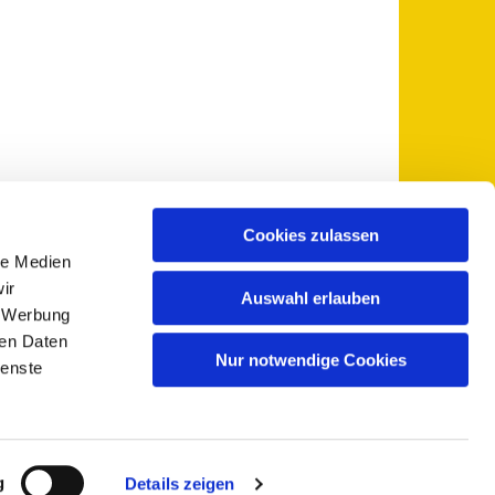
Cookies zulassen
le Medien
 5735-0
pfarramt@sankt-otto.de

ir
Auswahl erlauben
, Werbung
ren Daten
Nur notwendige Cookies
ienste
g
Details zeigen