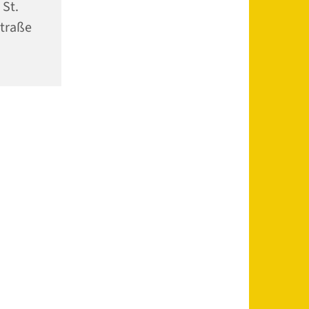
 St.
traße