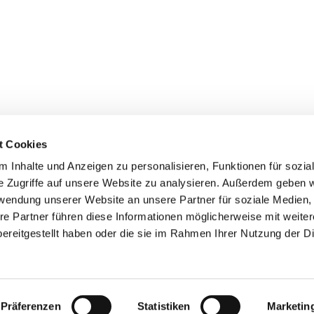
t Cookies
 Inhalte und Anzeigen zu personalisieren, Funktionen für sozia
+49 3834
dom-Anklam-Greifswald · Bahnhofstr. 15, 17489 Greifswald

e Zugriffe auf unsere Website zu analysieren. Außerdem geben w
Kontaktinformationen
Impressum
rwendung unserer Website an unsere Partner für soziale Medien
re Partner führen diese Informationen möglicherweise mit weite
Hinweisgebersystem
ereitgestellt haben oder die sie im Rahmen Ihrer Nutzung der D
Datenschutzerklärung
ChurchDesk-Login
Präferenzen
Statistiken
Marketin