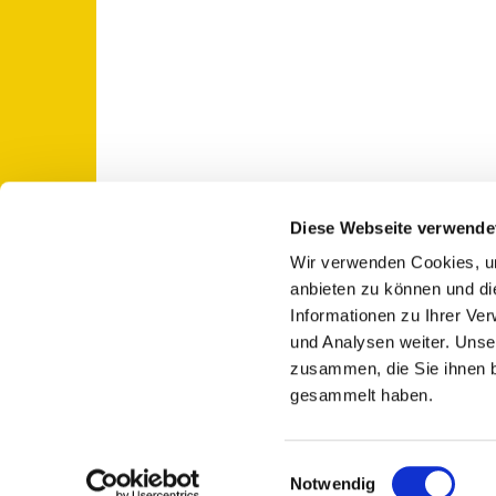
Diese Webseite verwende
Wir verwenden Cookies, um
St. Otto: Katholische Kirche Use

anbieten zu können und di
Informationen zu Ihrer Ve
und Analysen weiter. Unse
zusammen, die Sie ihnen b
gesammelt haben.
E
Notwendig