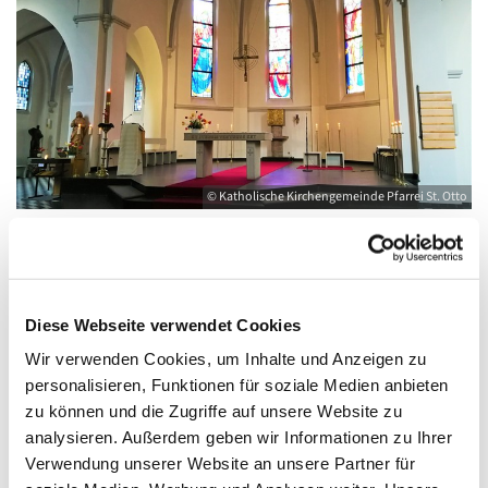
© Katholische Kirchengemeinde Pfarrei St. Otto
Dienstag, 15. September 2026, 18:00 -
Diese Webseite verwendet Cookies
19:00 Uhr
Wir verwenden Cookies, um Inhalte und Anzeigen zu
personalisieren, Funktionen für soziale Medien anbieten
Kirche St. Joseph, Bahnhofstraße 14,
zu können und die Zugriffe auf unsere Website zu
17489 Greifswald
analysieren. Außerdem geben wir Informationen zu Ihrer
Verwendung unserer Website an unsere Partner für