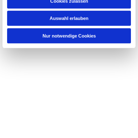
Dies könnte Sie auch interessieren
Cookies zulassen
s
w
Auswahl erlauben
a
h
l
Nur notwendige Cookies