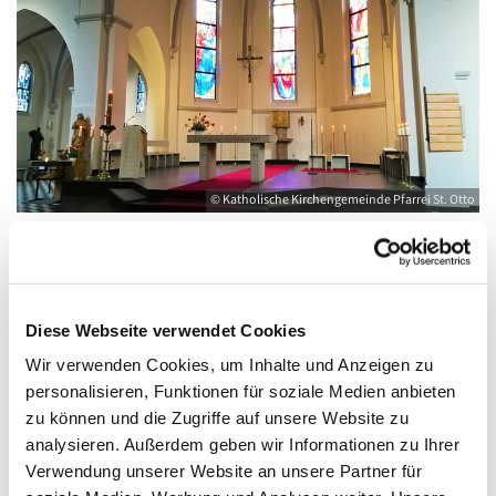
© Katholische Kirchengemeinde Pfarrei St. Otto
Dienstag, 4. August 2026, 18:00 - 19:00
Diese Webseite verwendet Cookies
Uhr
Wir verwenden Cookies, um Inhalte und Anzeigen zu
personalisieren, Funktionen für soziale Medien anbieten
Kirche St. Joseph, Bahnhofstraße 14,
zu können und die Zugriffe auf unsere Website zu
17489 Greifswald
analysieren. Außerdem geben wir Informationen zu Ihrer
Verwendung unserer Website an unsere Partner für