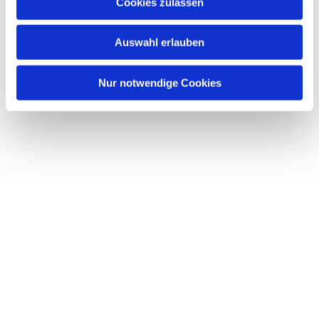
Dies könnte Sie auch interessieren
Cookies zulassen
s
w
Auswahl erlauben
a
h
l
Nur notwendige Cookies