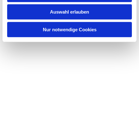
w
Auswahl erlauben
a
h
l
Nur notwendige Cookies