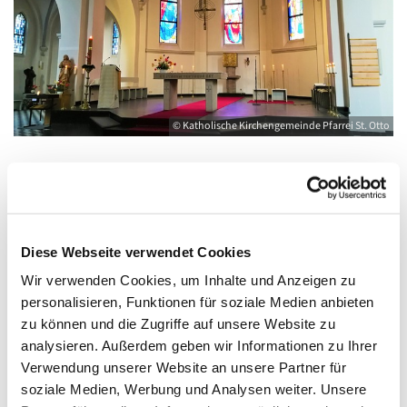
© Katholische Kirchengemeinde Pfarrei St. Otto
Freitag, 7. November 2025, 10:00 - 12:00
Uhr
Diese Webseite verwendet Cookies
Wir verwenden Cookies, um Inhalte und Anzeigen zu
Kirche St. Joseph, Bahnhofstraße 14,
personalisieren, Funktionen für soziale Medien anbieten
17489 Greifswald
zu können und die Zugriffe auf unsere Website zu
analysieren. Außerdem geben wir Informationen zu Ihrer
Verwendung unserer Website an unsere Partner für
soziale Medien, Werbung und Analysen weiter. Unsere