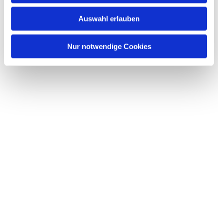
w
Auswahl erlauben
a
h
l
Nur notwendige Cookies