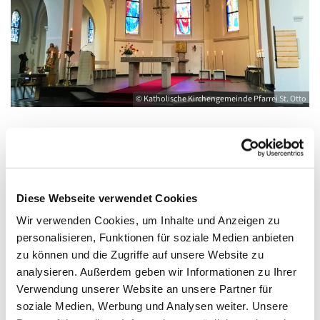
© Katholische Kirchengemeinde Pfarrei St. Otto
Freitag, 13. November 2026, 10:00 - 12:00
Uhr
Diese Webseite verwendet Cookies
Wir verwenden Cookies, um Inhalte und Anzeigen zu
Kirche St. Joseph, Bahnhofstraße 14,
personalisieren, Funktionen für soziale Medien anbieten
17489 Greifswald
zu können und die Zugriffe auf unsere Website zu
analysieren. Außerdem geben wir Informationen zu Ihrer
Verwendung unserer Website an unsere Partner für
soziale Medien, Werbung und Analysen weiter. Unsere