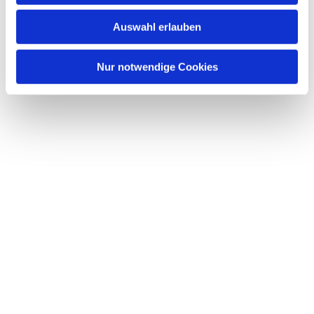
w
Auswahl erlauben
a
h
l
Nur notwendige Cookies