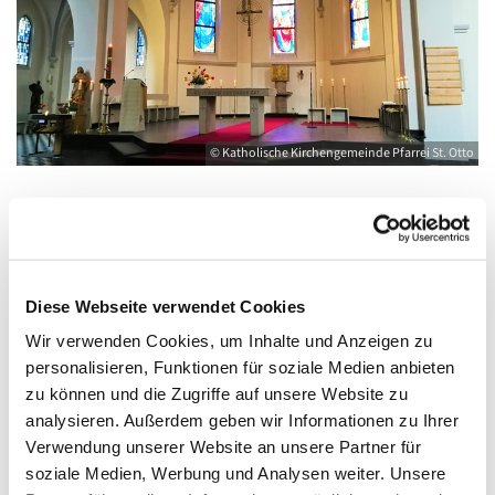
© Katholische Kirchengemeinde Pfarrei St. Otto
Freitag, 3. Dezember 2027, 10:00 - 12:00
Uhr
Diese Webseite verwendet Cookies
Wir verwenden Cookies, um Inhalte und Anzeigen zu
Kirche St. Joseph, Bahnhofstraße 14,
personalisieren, Funktionen für soziale Medien anbieten
17489 Greifswald
zu können und die Zugriffe auf unsere Website zu
analysieren. Außerdem geben wir Informationen zu Ihrer
Verwendung unserer Website an unsere Partner für
soziale Medien, Werbung und Analysen weiter. Unsere