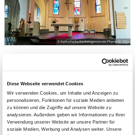
© Katholische Kirchengemeinde Pfarrei St. Otto
Freitag, 15. Oktober 2027, 10:00 - 12:00
Uhr
Diese Webseite verwendet Cookies
Wir verwenden Cookies, um Inhalte und Anzeigen zu
Kirche St. Joseph, Bahnhofstraße 14,
personalisieren, Funktionen für soziale Medien anbieten
17489 Greifswald
zu können und die Zugriffe auf unsere Website zu
analysieren. Außerdem geben wir Informationen zu Ihrer
Verwendung unserer Website an unsere Partner für
soziale Medien, Werbung und Analysen weiter. Unsere