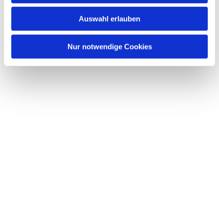
w
Auswahl erlauben
a
h
l
Nur notwendige Cookies