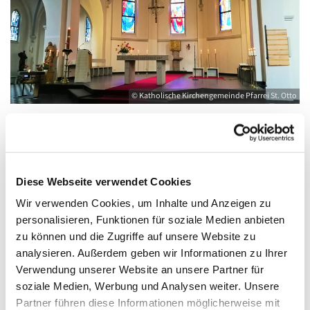
© Katholische Kirchengemeinde Pfarrei St. Otto
Freitag, 27. August 2027, 10:00 - 12:00 Uhr
Diese Webseite verwendet Cookies
Wir verwenden Cookies, um Inhalte und Anzeigen zu
Kirche St. Joseph, Bahnhofstraße 14,
personalisieren, Funktionen für soziale Medien anbieten
17489 Greifswald
zu können und die Zugriffe auf unsere Website zu
analysieren. Außerdem geben wir Informationen zu Ihrer
Verwendung unserer Website an unsere Partner für
soziale Medien, Werbung und Analysen weiter. Unsere
Partner führen diese Informationen möglicherweise mit