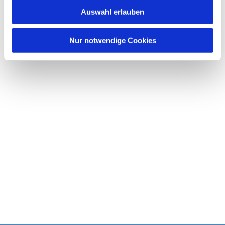
w
Auswahl erlauben
a
h
l
Nur notwendige Cookies