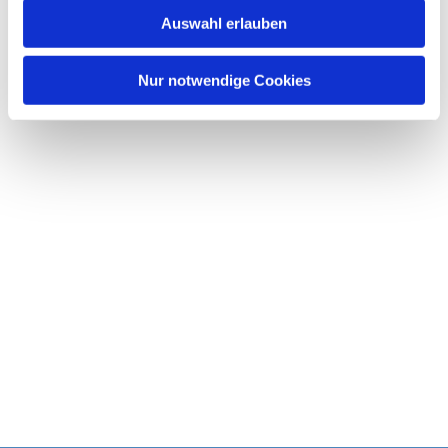
w
Auswahl erlauben
a
h
l
Nur notwendige Cookies