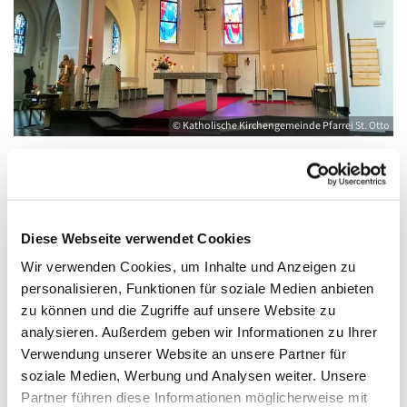
© Katholische Kirchengemeinde Pfarrei St. Otto
Freitag, 2. Juli 2027, 10:00 - 12:00 Uhr
Diese Webseite verwendet Cookies
Wir verwenden Cookies, um Inhalte und Anzeigen zu
Kirche St. Joseph, Bahnhofstraße 14,
personalisieren, Funktionen für soziale Medien anbieten
17489 Greifswald
zu können und die Zugriffe auf unsere Website zu
analysieren. Außerdem geben wir Informationen zu Ihrer
Verwendung unserer Website an unsere Partner für
soziale Medien, Werbung und Analysen weiter. Unsere
Partner führen diese Informationen möglicherweise mit