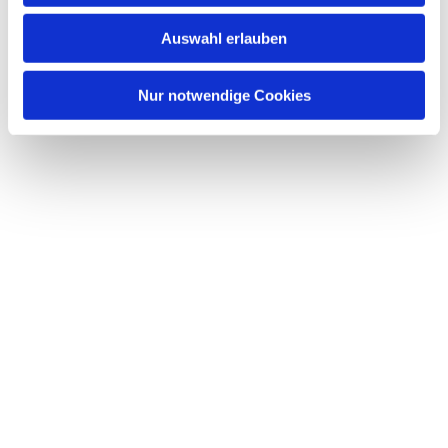
w
Auswahl erlauben
a
h
l
Nur notwendige Cookies