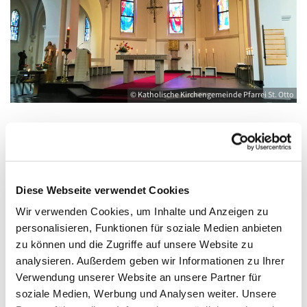
© Katholische Kirchengemeinde Pfarrei St. Otto
Donnerstag, 9. Dezember 2027, 18:00 -
19:00 Uhr
Diese Webseite verwendet Cookies
Wir verwenden Cookies, um Inhalte und Anzeigen zu
Kirche St. Joseph, Bahnhofstraße 14,
personalisieren, Funktionen für soziale Medien anbieten
17489 Greifswald
zu können und die Zugriffe auf unsere Website zu
analysieren. Außerdem geben wir Informationen zu Ihrer
Verwendung unserer Website an unsere Partner für
soziale Medien, Werbung und Analysen weiter. Unsere