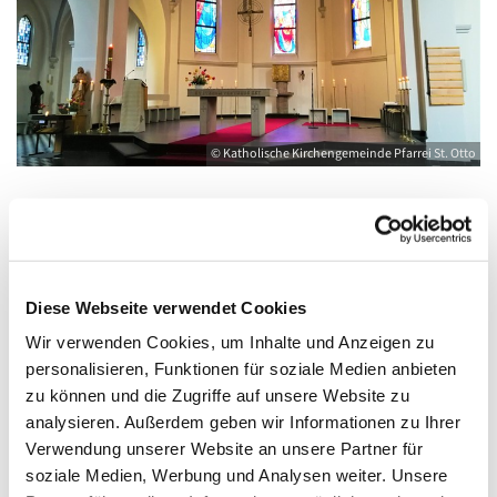
© Katholische Kirchengemeinde Pfarrei St. Otto
Donnerstag, 30. September 2027, 18:00 -
19:00 Uhr
Diese Webseite verwendet Cookies
Wir verwenden Cookies, um Inhalte und Anzeigen zu
Kirche St. Joseph, Bahnhofstraße 14,
personalisieren, Funktionen für soziale Medien anbieten
17489 Greifswald
zu können und die Zugriffe auf unsere Website zu
analysieren. Außerdem geben wir Informationen zu Ihrer
Verwendung unserer Website an unsere Partner für
soziale Medien, Werbung und Analysen weiter. Unsere