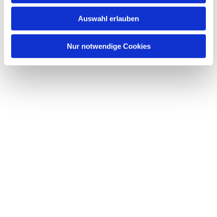
w
Auswahl erlauben
a
h
l
Nur notwendige Cookies