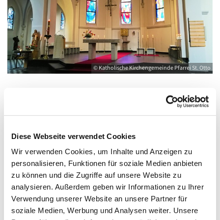
© Katholische Kirchengemeinde Pfarrei St. Otto
Donnerstag, 16. September 2027, 18:00 -
19:00 Uhr
Diese Webseite verwendet Cookies
Wir verwenden Cookies, um Inhalte und Anzeigen zu
Kirche St. Joseph, Bahnhofstraße 14,
personalisieren, Funktionen für soziale Medien anbieten
17489 Greifswald
zu können und die Zugriffe auf unsere Website zu
analysieren. Außerdem geben wir Informationen zu Ihrer
Verwendung unserer Website an unsere Partner für
soziale Medien, Werbung und Analysen weiter. Unsere