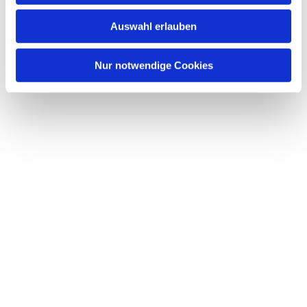
w
Auswahl erlauben
a
h
l
Nur notwendige Cookies