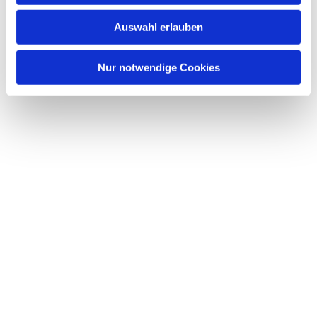
w
Auswahl erlauben
a
h
l
Nur notwendige Cookies