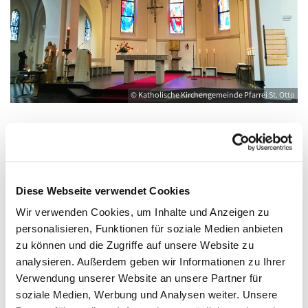
© Katholische Kirchengemeinde Pfarrei St. Otto
Donnerstag, 5. August 2027, 18:00 - 19:00
Uhr
Diese Webseite verwendet Cookies
Wir verwenden Cookies, um Inhalte und Anzeigen zu
Kirche St. Joseph, Bahnhofstraße 14,
personalisieren, Funktionen für soziale Medien anbieten
17489 Greifswald
zu können und die Zugriffe auf unsere Website zu
analysieren. Außerdem geben wir Informationen zu Ihrer
Verwendung unserer Website an unsere Partner für
soziale Medien, Werbung und Analysen weiter. Unsere