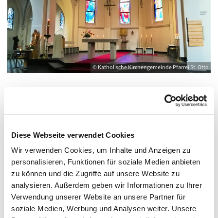
© Katholische Kirchengemeinde Pfarrei St. Otto
Donnerstag, 22. April 2027, 18:00 - 19:00
Uhr
Diese Webseite verwendet Cookies
Wir verwenden Cookies, um Inhalte und Anzeigen zu
Kirche St. Joseph, Bahnhofstraße 14,
personalisieren, Funktionen für soziale Medien anbieten
17489 Greifswald
zu können und die Zugriffe auf unsere Website zu
analysieren. Außerdem geben wir Informationen zu Ihrer
Verwendung unserer Website an unsere Partner für
soziale Medien, Werbung und Analysen weiter. Unsere