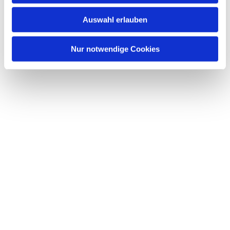
w
Auswahl erlauben
a
h
l
Nur notwendige Cookies