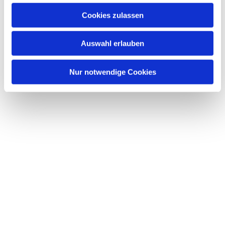
u
Cookies zulassen
s
Dies könnte Sie auch interessieren
w
Auswahl erlauben
a
h
l
Nur notwendige Cookies