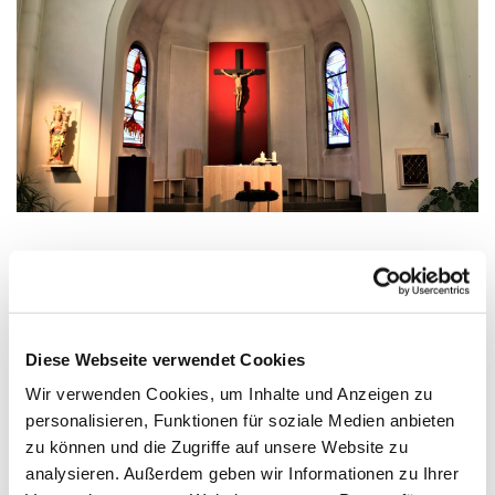
Mittwoch, 18. November 2026, 17:00 -
18:00 Uhr
Diese Webseite verwendet Cookies
Wir verwenden Cookies, um Inhalte und Anzeigen zu
Zinnowitz, St. Otto, Dr.-Wachsmann-
personalisieren, Funktionen für soziale Medien anbieten
Straße 29, 17454 Zinnowitz
zu können und die Zugriffe auf unsere Website zu
analysieren. Außerdem geben wir Informationen zu Ihrer