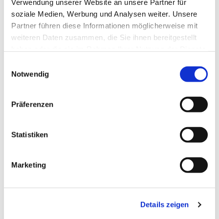
Pfr. i.R. R. Janiszewski
Verwendung unserer Website an unsere Partner für
soziale Medien, Werbung und Analysen weiter. Unsere
Partner führen diese Informationen möglicherweise mit
weiteren Daten zusammen, die Sie ihnen bereitgestellt
haben oder die sie im Rahmen Ihrer Nutzung der Dienste
gesammelt haben.
E
Notwendig
i
n
w
Präferenzen
i
l
l
Statistiken
i
g
Marketing
u
n
g
Details zeigen
s
a