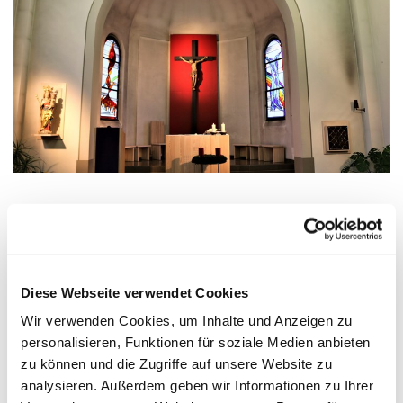
Mittwoch, 19. August 2026, 17:00 - 18:00
Uhr
Diese Webseite verwendet Cookies
Wir verwenden Cookies, um Inhalte und Anzeigen zu
Zinnowitz, St. Otto, Dr.-Wachsmann-
personalisieren, Funktionen für soziale Medien anbieten
Straße 29, 17454 Zinnowitz
zu können und die Zugriffe auf unsere Website zu
analysieren. Außerdem geben wir Informationen zu Ihrer