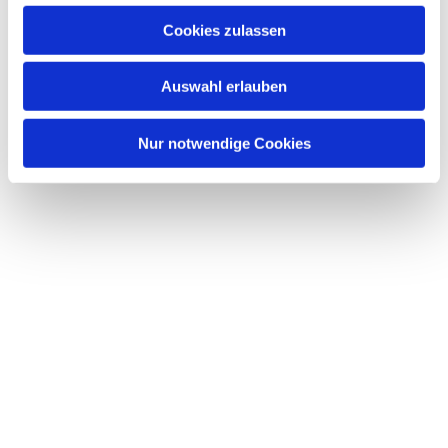
u
Cookies zulassen
s
Dies könnte Sie auch interessieren
w
Auswahl erlauben
a
h
l
Nur notwendige Cookies