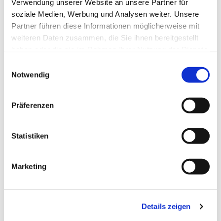
Pfr. i.R. R. Janiszewski
Verwendung unserer Website an unsere Partner für
soziale Medien, Werbung und Analysen weiter. Unsere
Partner führen diese Informationen möglicherweise mit
weiteren Daten zusammen, die Sie ihnen bereitgestellt
haben oder die sie im Rahmen Ihrer Nutzung der Dienste
gesammelt haben.
E
Notwendig
i
n
w
Präferenzen
i
l
l
Statistiken
i
g
Marketing
u
n
g
Details zeigen
s
a