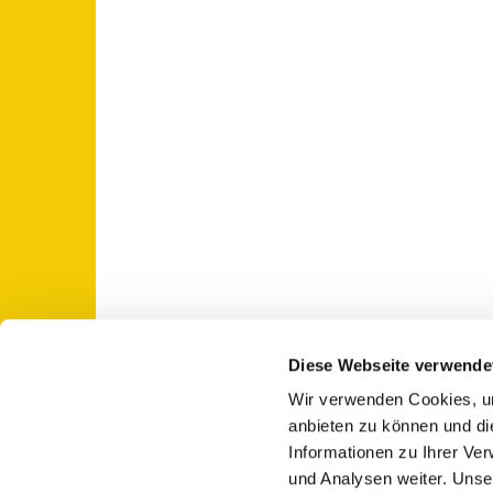
Diese Webseite verwende
Wir verwenden Cookies, um
St. Otto: Katholische Kirche Use

anbieten zu können und di
Informationen zu Ihrer Ve
und Analysen weiter. Unse