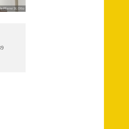
 Pfarrei St. Otto
89