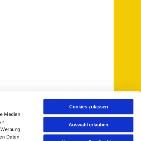
Cookies zulassen
le Medien
 5735-0
pfarramt@sankt-otto.de

ir
Auswahl erlauben
, Werbung
ren Daten