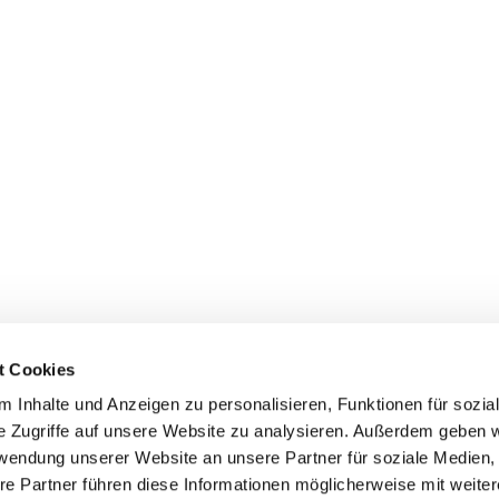
t Cookies
 Inhalte und Anzeigen zu personalisieren, Funktionen für sozia
+49 3834
dom-Anklam-Greifswald · Bahnhofstr. 15, 17489 Greifswald

e Zugriffe auf unsere Website zu analysieren. Außerdem geben w
Kontaktinformationen
Impressum
rwendung unserer Website an unsere Partner für soziale Medien
re Partner führen diese Informationen möglicherweise mit weite
Hinweisgebersystem