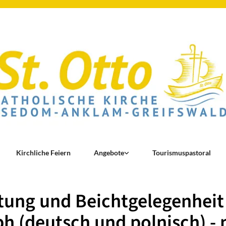
Kirchliche Feiern
Angebote
Tourismuspastoral
ung und Beichtgelegenheit 
h (deutsch und polnisch) - 