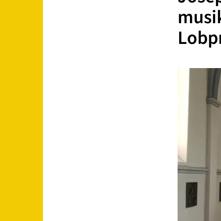
musik
Lobpr