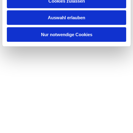
Dies könnte Sie auch interessieren
Cookies zulassen
s
w
Auswahl erlauben
a
h
l
Nur notwendige Cookies