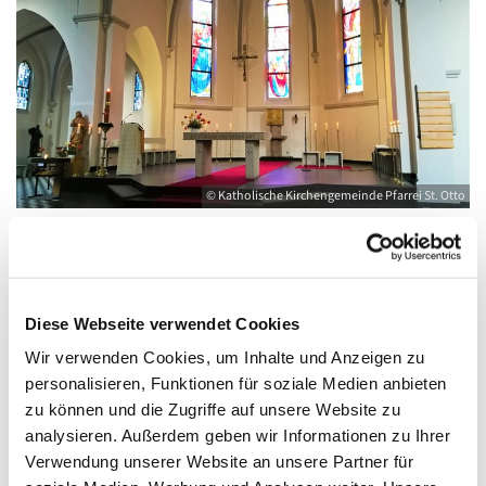
© Katholische Kirchengemeinde Pfarrei St. Otto
Samstag, 28. August 2027, 18:00 - 19:00
Diese Webseite verwendet Cookies
Uhr
Wir verwenden Cookies, um Inhalte und Anzeigen zu
personalisieren, Funktionen für soziale Medien anbieten
Kirche St. Joseph, Bahnhofstraße 14,
zu können und die Zugriffe auf unsere Website zu
17489 Greifswald
analysieren. Außerdem geben wir Informationen zu Ihrer
Verwendung unserer Website an unsere Partner für