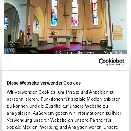
© Katholische Kirchengemeinde Pfarrei St. Otto
Samstag, 29. Mai 2027, 18:00 - 19:00 Uhr
Diese Webseite verwendet Cookies
Wir verwenden Cookies, um Inhalte und Anzeigen zu
Kirche St. Joseph, Bahnhofstraße 14,
personalisieren, Funktionen für soziale Medien anbieten
zu können und die Zugriffe auf unsere Website zu
17489 Greifswald
analysieren. Außerdem geben wir Informationen zu Ihrer
Verwendung unserer Website an unsere Partner für
soziale Medien, Werbung und Analysen weiter. Unsere