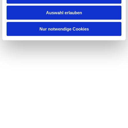
s
w
Auswahl erlauben
a
h
l
Nur notwendige Cookies