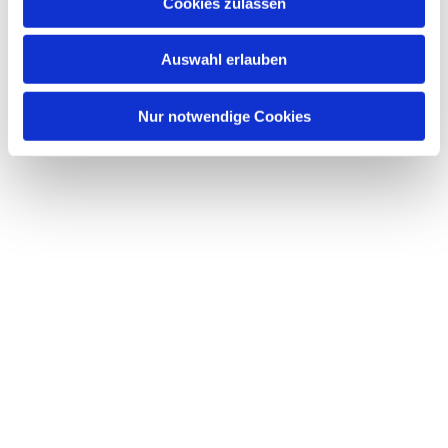
Dies könnte Sie auch interessieren
Cookies zulassen
s
w
Auswahl erlauben
a
h
l
Nur notwendige Cookies