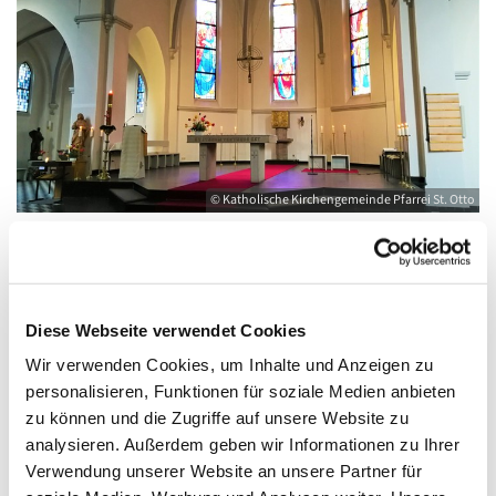
© Katholische Kirchengemeinde Pfarrei St. Otto
Samstag, 23. Oktober 2027, 18:00 - 19:00
Diese Webseite verwendet Cookies
Uhr
Wir verwenden Cookies, um Inhalte und Anzeigen zu
personalisieren, Funktionen für soziale Medien anbieten
Kirche St. Joseph, Bahnhofstraße 14,
zu können und die Zugriffe auf unsere Website zu
17489 Greifswald
analysieren. Außerdem geben wir Informationen zu Ihrer
Verwendung unserer Website an unsere Partner für