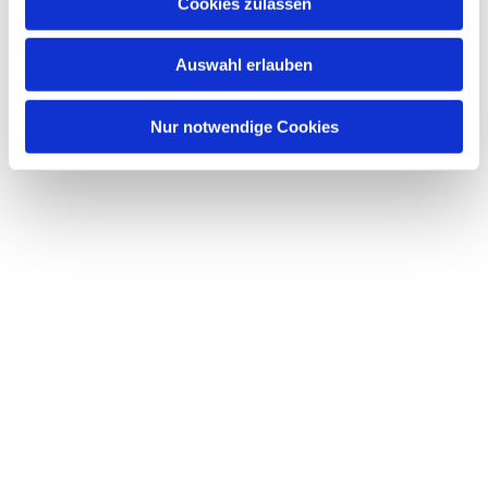
Dies könnte Sie auch interessieren
Cookies zulassen
s
w
Auswahl erlauben
a
h
l
Nur notwendige Cookies