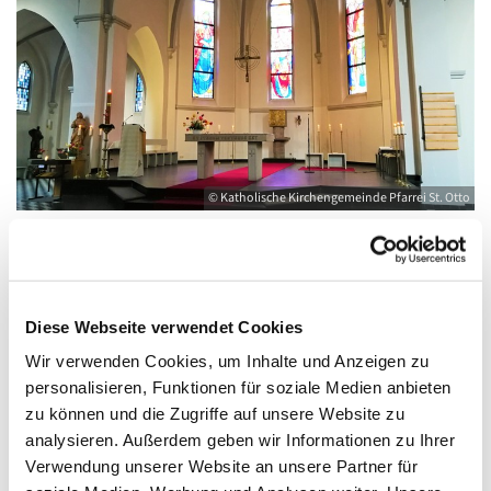
© Katholische Kirchengemeinde Pfarrei St. Otto
Samstag, 28. August 2027, 18:00 - 19:00
Diese Webseite verwendet Cookies
Uhr
Wir verwenden Cookies, um Inhalte und Anzeigen zu
personalisieren, Funktionen für soziale Medien anbieten
Kirche St. Joseph, Bahnhofstraße 14,
zu können und die Zugriffe auf unsere Website zu
17489 Greifswald
analysieren. Außerdem geben wir Informationen zu Ihrer
Verwendung unserer Website an unsere Partner für