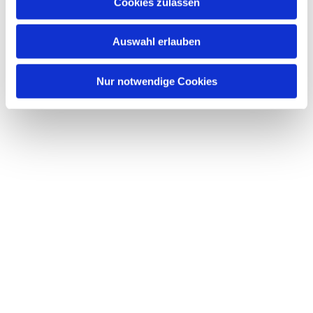
Dies könnte Sie auch interessieren
Cookies zulassen
s
w
Auswahl erlauben
a
h
l
Nur notwendige Cookies