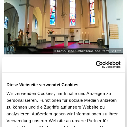
© Katholische Kirchengemeinde Pfarrei St. Otto
Samstag, 2. Januar 2027, 18:00 - 19:00
Diese Webseite verwendet Cookies
Uhr
Wir verwenden Cookies, um Inhalte und Anzeigen zu
personalisieren, Funktionen für soziale Medien anbieten
Kirche St. Joseph, Bahnhofstraße 14,
zu können und die Zugriffe auf unsere Website zu
17489 Greifswald
analysieren. Außerdem geben wir Informationen zu Ihrer
Verwendung unserer Website an unsere Partner für