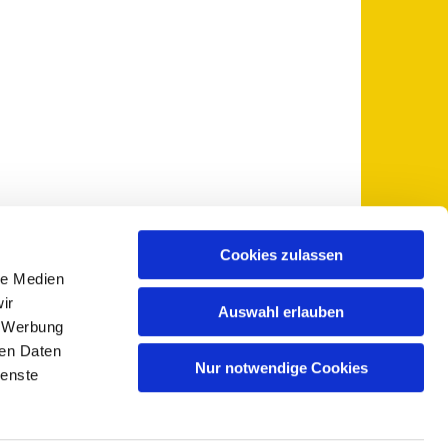
Cookies zulassen
le Medien
 5735-0
pfarramt@sankt-otto.de

ir
Auswahl erlauben
, Werbung
ren Daten
Nur notwendige Cookies
ienste