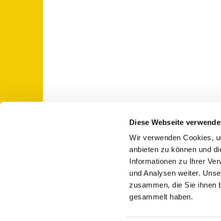
Diese Webseite verwende
Wir verwenden Cookies, um
St. Otto: Katholische Kirche Use

anbieten zu können und di
Informationen zu Ihrer Ve
und Analysen weiter. Unse
zusammen, die Sie ihnen b
gesammelt haben.