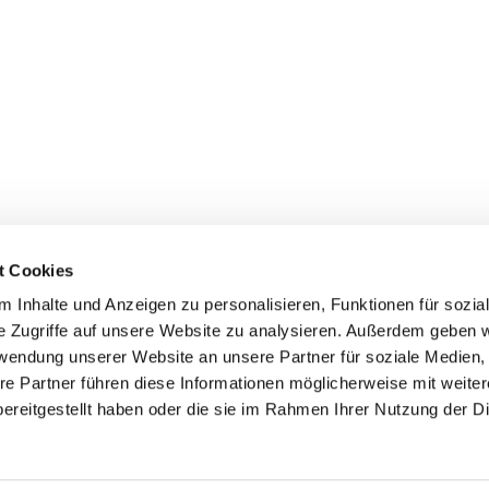
t Cookies
 Inhalte und Anzeigen zu personalisieren, Funktionen für sozia
+49 3834
dom-Anklam-Greifswald · Bahnhofstr. 15, 17489 Greifswald

e Zugriffe auf unsere Website zu analysieren. Außerdem geben w
Kontaktinformationen
Impressum
rwendung unserer Website an unsere Partner für soziale Medien
re Partner führen diese Informationen möglicherweise mit weite
Hinweisgebersystem
ereitgestellt haben oder die sie im Rahmen Ihrer Nutzung der D
Datenschutzerklärung
ChurchDesk-Login