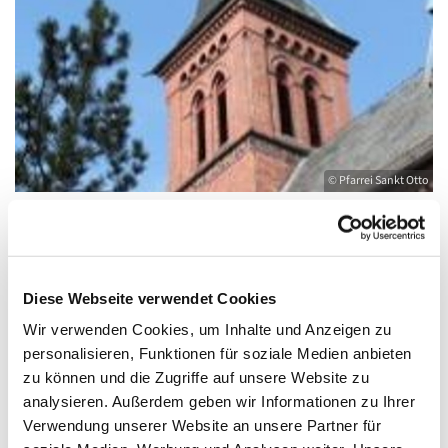
© Pfarrei Sankt Otto
Dienstag, 21. September 2027, 18:00 -
Diese Webseite verwendet Cookies
19:00 Uhr
Wir verwenden Cookies, um Inhalte und Anzeigen zu
personalisieren, Funktionen für soziale Medien anbieten
Kirche St. Joseph, Bahnhofstraße 14,
zu können und die Zugriffe auf unsere Website zu
17489 Greifswald
analysieren. Außerdem geben wir Informationen zu Ihrer
Verwendung unserer Website an unsere Partner für