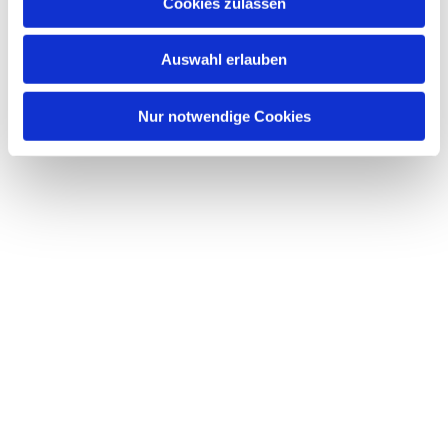
Dies könnte Sie auch interessieren
Cookies zulassen
s
w
Auswahl erlauben
a
h
l
Nur notwendige Cookies