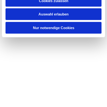
Dies könnte Sie auch interessieren
Cookies zulassen
s
w
Auswahl erlauben
a
h
l
Nur notwendige Cookies