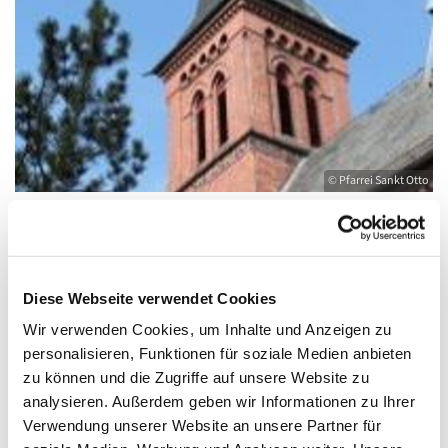
© Pfarrei Sankt Otto
Dienstag, 24. August 2027, 18:00 - 19:00
Diese Webseite verwendet Cookies
Uhr
Wir verwenden Cookies, um Inhalte und Anzeigen zu
personalisieren, Funktionen für soziale Medien anbieten
Kirche St. Joseph, Bahnhofstraße 14,
zu können und die Zugriffe auf unsere Website zu
17489 Greifswald
analysieren. Außerdem geben wir Informationen zu Ihrer
Verwendung unserer Website an unsere Partner für