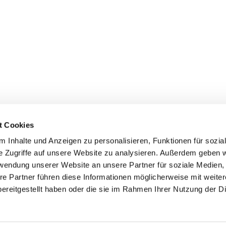
t Cookies
 Inhalte und Anzeigen zu personalisieren, Funktionen für sozia
+49 3834
dom-Anklam-Greifswald · Bahnhofstr. 15, 17489 Greifswald

e Zugriffe auf unsere Website zu analysieren. Außerdem geben w
Kontaktinformationen
Impressum
rwendung unserer Website an unsere Partner für soziale Medien
re Partner führen diese Informationen möglicherweise mit weite
Hinweisgebersystem
ereitgestellt haben oder die sie im Rahmen Ihrer Nutzung der D
Datenschutzerklärung
ChurchDesk-Login