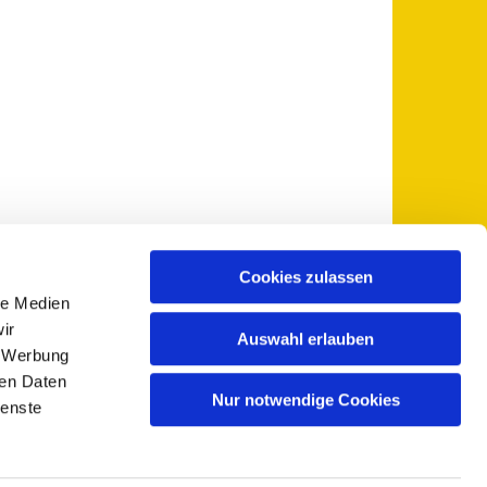
Cookies zulassen
le Medien
 5735-0
pfarramt@sankt-otto.de

ir
Auswahl erlauben
, Werbung
ren Daten
Nur notwendige Cookies
ienste