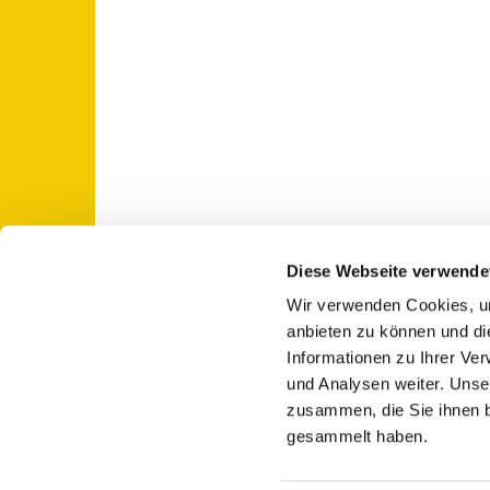
Diese Webseite verwende
Wir verwenden Cookies, um
St. Otto: Katholische Kirche Use

anbieten zu können und di
Informationen zu Ihrer Ve
und Analysen weiter. Unse
zusammen, die Sie ihnen b
gesammelt haben.