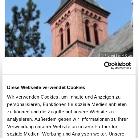
© Pfarrei Sankt Otto
Dienstag, 20. Juli 2027, 18:00 - 19:00 Uhr
Diese Webseite verwendet Cookies
Wir verwenden Cookies, um Inhalte und Anzeigen zu
Kirche St. Joseph, Bahnhofstraße 14,
personalisieren, Funktionen für soziale Medien anbieten
zu können und die Zugriffe auf unsere Website zu
17489 Greifswald
analysieren. Außerdem geben wir Informationen zu Ihrer
Verwendung unserer Website an unsere Partner für
soziale Medien, Werbung und Analysen weiter. Unsere