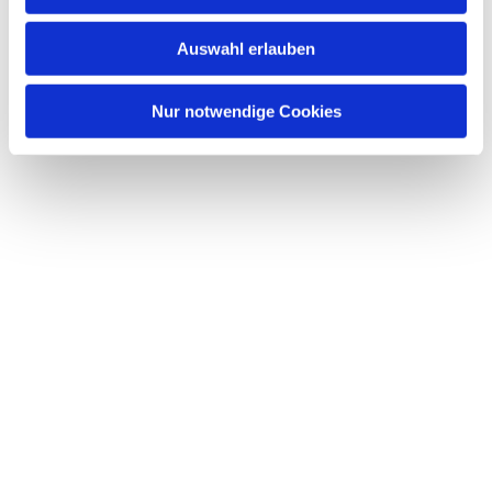
s
w
Auswahl erlauben
a
h
l
Nur notwendige Cookies