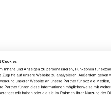
t Cookies
 Inhalte und Anzeigen zu personalisieren, Funktionen für sozia
+49 3834
dom-Anklam-Greifswald · Bahnhofstr. 15, 17489 Greifswald

e Zugriffe auf unsere Website zu analysieren. Außerdem geben w
Kontaktinformationen
Impressum
rwendung unserer Website an unsere Partner für soziale Medien
re Partner führen diese Informationen möglicherweise mit weite
Hinweisgebersystem
ereitgestellt haben oder die sie im Rahmen Ihrer Nutzung der D
Datenschutzerklärung
ChurchDesk-Login