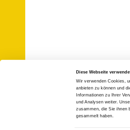
Diese Webseite verwende
Wir verwenden Cookies, um
St. Otto: Katholische Kirche Use

anbieten zu können und di
Informationen zu Ihrer Ve
und Analysen weiter. Unse
zusammen, die Sie ihnen b
gesammelt haben.