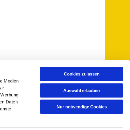
Cookies zulassen
le Medien
 5735-0
pfarramt@sankt-otto.de

ir
Auswahl erlauben
, Werbung
ren Daten
Nur notwendige Cookies
ienste