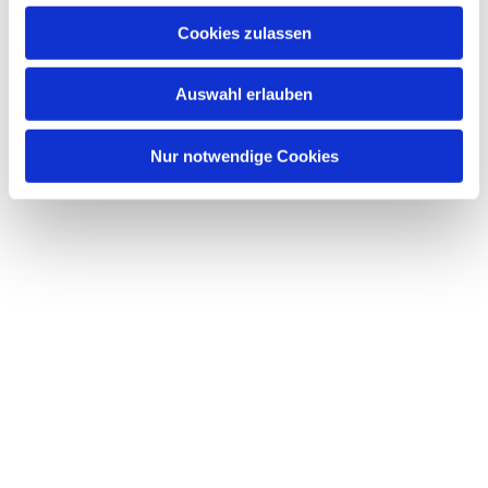
u
Cookies zulassen
s
Dies könnte Sie auch interessieren
w
Auswahl erlauben
a
h
l
Nur notwendige Cookies