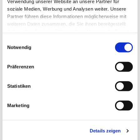
Henryk Klein
Verwendung unserer Website an unsere Partner für
soziale Medien, Werbung und Analysen weiter. Unsere
Partner führen diese Informationen möglicherweise mit
weiteren Daten zusammen, die Sie ihnen bereitgestellt
haben oder die sie im Rahmen Ihrer Nutzung der Dienste
gesammelt haben.
E
Notwendig
i
n
w
Präferenzen
i
l
l
Statistiken
i
g
Marketing
u
n
g
Details zeigen
s
a