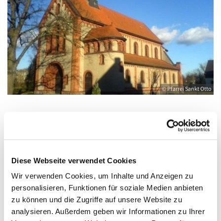
© Pfarrei Sankt Otto
Freitag, 11. September 2026, 17:00 - 18:00
Uhr
Diese Webseite verwendet Cookies
Wir verwenden Cookies, um Inhalte und Anzeigen zu
Anklam, Salvator, Friedländer Straße 33,
personalisieren, Funktionen für soziale Medien anbieten
17389 Anklam
zu können und die Zugriffe auf unsere Website zu
analysieren. Außerdem geben wir Informationen zu Ihrer