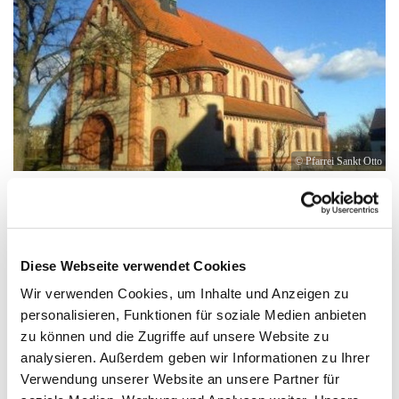
© Pfarrei Sankt Otto
Freitag, 10. September 2027, 17:00 - 18:00
Diese Webseite verwendet Cookies
Uhr
Wir verwenden Cookies, um Inhalte und Anzeigen zu
personalisieren, Funktionen für soziale Medien anbieten
Anklam, Salvator, Friedländer Straße 33,
zu können und die Zugriffe auf unsere Website zu
17389 Anklam
analysieren. Außerdem geben wir Informationen zu Ihrer
Verwendung unserer Website an unsere Partner für