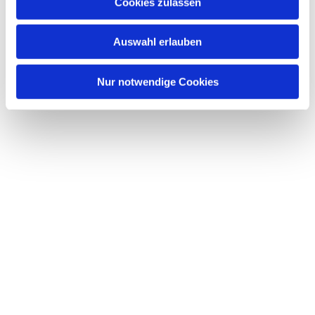
Cookies zulassen
Dies könnte Sie auch interessieren
s
w
Auswahl erlauben
a
h
l
Nur notwendige Cookies