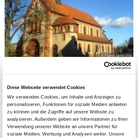
© Pfarrei Sankt Otto
Freitag, 12. März 2027, 17:00 - 18:00 Uhr
Diese Webseite verwendet Cookies
Wir verwenden Cookies, um Inhalte und Anzeigen zu
Anklam, Salvator, Friedländer Straße 33,
personalisieren, Funktionen für soziale Medien anbieten
zu können und die Zugriffe auf unsere Website zu
17389 Anklam
analysieren. Außerdem geben wir Informationen zu Ihrer
Verwendung unserer Website an unsere Partner für
soziale Medien, Werbung und Analysen weiter. Unsere