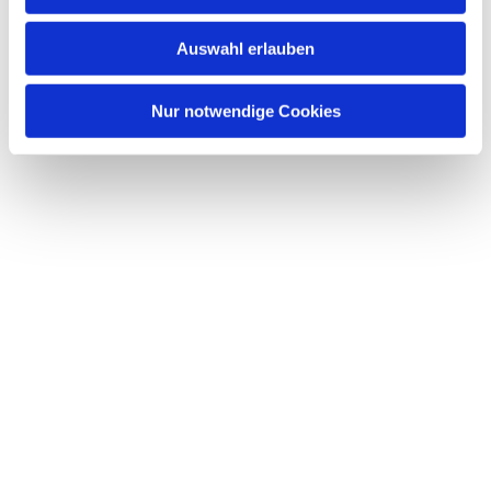
s
w
Auswahl erlauben
a
h
l
Nur notwendige Cookies