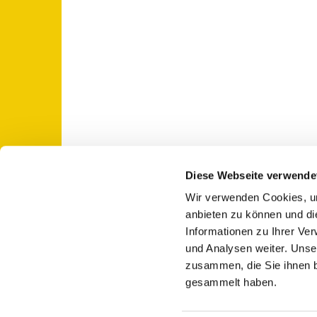
Diese Webseite verwende
Wir verwenden Cookies, um
St. Otto: Katholische Kirche Use

anbieten zu können und di
Informationen zu Ihrer Ve
und Analysen weiter. Unse
zusammen, die Sie ihnen b
gesammelt haben.