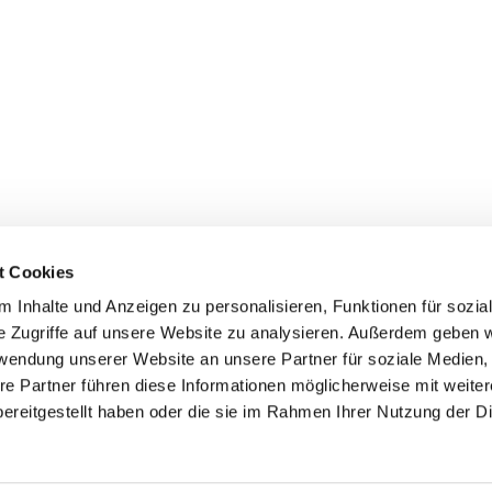
t Cookies
 Inhalte und Anzeigen zu personalisieren, Funktionen für sozia
+49 3834
dom-Anklam-Greifswald · Bahnhofstr. 15, 17489 Greifswald

e Zugriffe auf unsere Website zu analysieren. Außerdem geben w
Kontaktinformationen
Impressum
rwendung unserer Website an unsere Partner für soziale Medien
re Partner führen diese Informationen möglicherweise mit weite
Hinweisgebersystem
ereitgestellt haben oder die sie im Rahmen Ihrer Nutzung der D
Datenschutzerklärung
ChurchDesk-Login