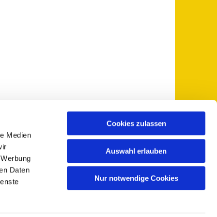
Cookies zulassen
le Medien
 5735-0
pfarramt@sankt-otto.de

ir
Auswahl erlauben
, Werbung
ren Daten
Nur notwendige Cookies
ienste