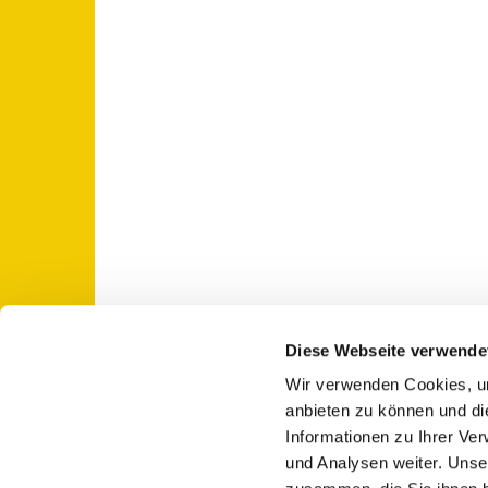
Diese Webseite verwende
Wir verwenden Cookies, um
St. Otto: Katholische Kirche Use

anbieten zu können und di
Informationen zu Ihrer Ve
und Analysen weiter. Unse