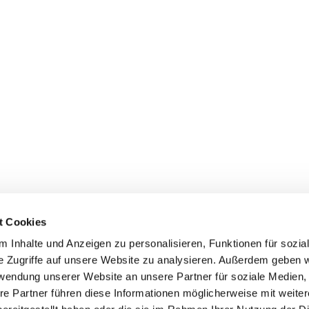
t Cookies
 Inhalte und Anzeigen zu personalisieren, Funktionen für sozia
+49 3834
dom-Anklam-Greifswald · Bahnhofstr. 15, 17489 Greifswald

e Zugriffe auf unsere Website zu analysieren. Außerdem geben w
Kontaktinformationen
Impressum
rwendung unserer Website an unsere Partner für soziale Medien
re Partner führen diese Informationen möglicherweise mit weite
Hinweisgebersystem