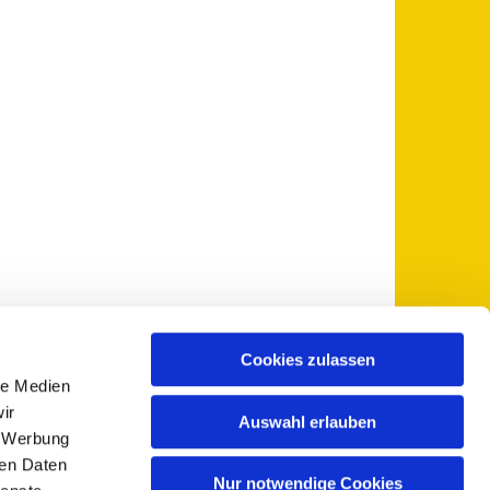
Cookies zulassen
le Medien
 5735-0
pfarramt@sankt-otto.de

ir
Auswahl erlauben
, Werbung
ren Daten
Nur notwendige Cookies